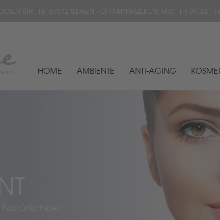
ÖLNER STR. 16, 57072 SIEGEN · ÖFFNUNGSZEITEN: MO - FR 09.30
HOME
AMBIENTE
ANTI-AGING
KOSMET
NT
 Natürlichkeit