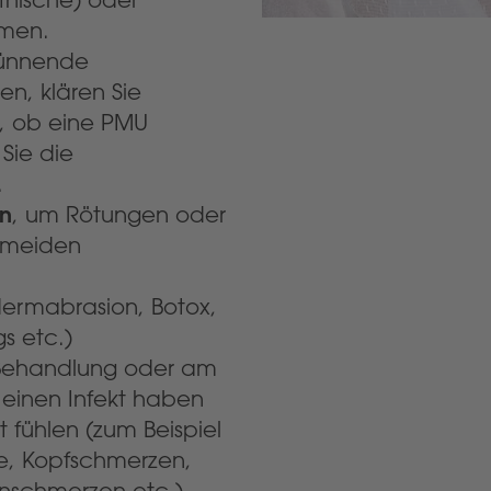
hmen.
dünnende
, klären Sie
t, ob eine PMU
Sie die
.
n
, um Rötungen oder
rmeiden
ermabrasion, Botox,
s etc.)
r Behandlung oder am
einen Infekt haben
t fühlen (zum Beispiel
se, Kopfschmerzen,
nschmerzen etc.),