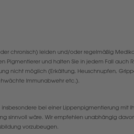
t oder chronisch) leiden und/oder regelmäßig Med
Ihren Pigmentierer und halten Sie in jedem Fall au
ndlung nicht möglich (Erkältung, Heuschnupfen, Grip
chwächte Immunabwehr etc.).
e insbesondere bei einer Lippenpigmentierung mit I
ung sinnvoll wäre. Wir empfehlen unabhängig davo
sbildung vorzubeugen.