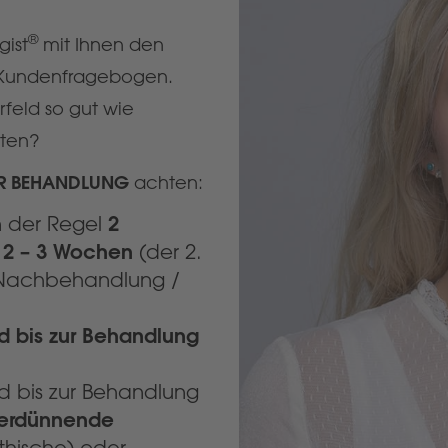
®
gist
mit Ihnen den
Kundenfragebogen.
rfeld so gut wie
iten?
R BEHANDLUNG
achten:
2
n der Regel
 2 – 3 Wochen
(der 2.
d Nachbehandlung /
 bis zur Behandlung
 bis zur Behandlung
tverdünnende
hische) oder