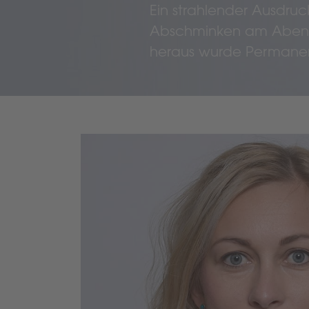
Ein strahlender Ausdru
Abschminken am Abend
heraus wurde Permanen