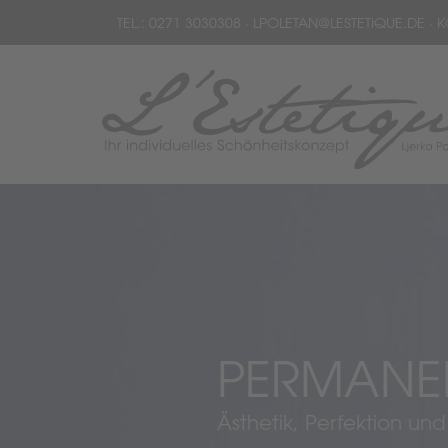
TEL.:
0271 3030308
·
LPOLETAN
@
LESTETIQUE
.
DE
· K
PERMANE
Ästhetik, Perfektion und