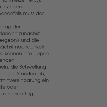
in / Ihren
benenfalls muss der
m Tag der
 danach zunächst
dergebnis und die
nächst nachdunkeln,
so können Ihre Lippen
henden
sein, die Schwellung
wenigen Stunden ab,
erminvereinbarung ein
ate oder
m anderen Tag.