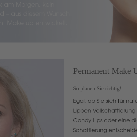
ck am Morgen, kein
 – aus diesem Wunsch
t Make up entwickelt.
Permanent Make 
So planen Sie richtig!
Egal, ob Sie sich für na
Lippen Vollschattierung 
Candy Lips oder eine d
Schattierung entscheid