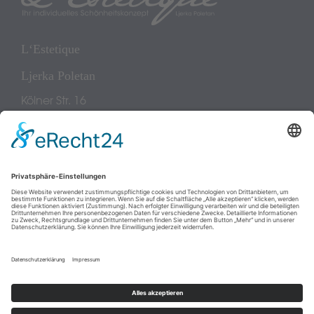
L‘Estetique
Ljerka Poletan
Kölner Str. 16
57072 Siegen
Telefon:
0271 30 30 308
E-Mail:
lpoletan
@
lestetique
.
de
Web:
www.lestetique.de
HOME
AMBIENTE
ANTI-AGING
KOSMETIK
PERMANENT MAKE-UP
PRODUKTE
KONTAKT
IMPRESSUM