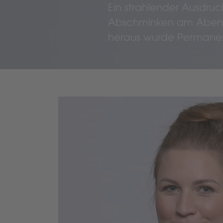
Ein strahlender Ausdru
Abschminken am Abend
heraus wurde Permanen