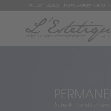
TEL.:
0271 3030308
·
LPOLETAN
@
LESTETIQUE
.
DE
· K
PERMANE
Ästhetik, Perfektion und