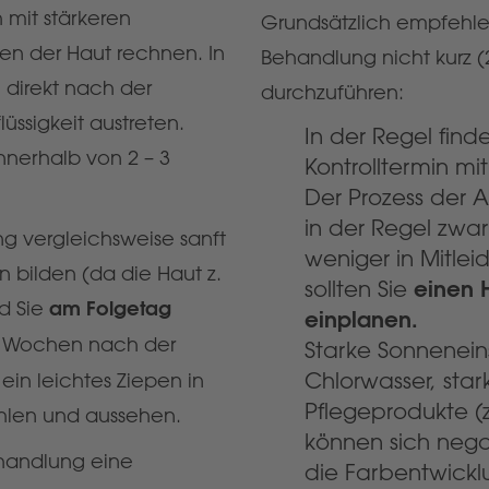
mit stärkeren
Grundsätzlich empfehle
en der Haut rechnen. In
Behandlung nicht kurz 
 direkt nach der
durchzuführen:
ssigkeit austreten.
In der Regel fin
nnerhalb von 2 – 3
Kontrolltermin m
Der Prozess der A
in der Regel zwar
 vergleichsweise sanft
weniger in Mitle
en bilden (da die Haut z.
einen 
sollten Sie
nd Sie
am Folgetag
einplanen.
 2 Wochen nach der
Starke Sonneneins
Chlorwasser, stark
ein leichtes Ziepen in
Pflegeprodukte (z
ühlen und aussehen.
können sich nega
ehandlung eine
die Farbentwickl