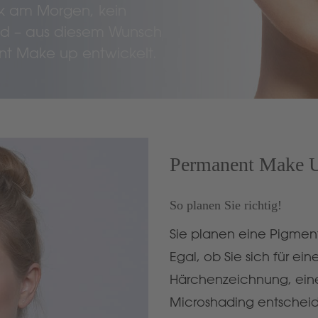
ck am Morgen, kein
 – aus diesem Wunsch
t Make up entwickelt.
Permanent Make
So planen Sie richtig!
Sie planen eine Pigmen
Egal, ob Sie sich für ei
Härchenzeichnung, ein
Microshading entschei