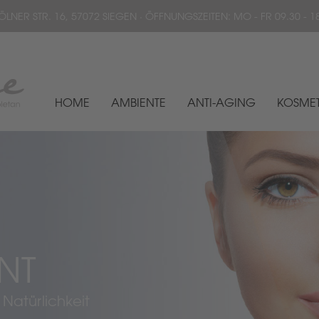
ÖLNER STR. 16, 57072 SIEGEN · ÖFFNUNGSZEITEN: MO - FR 09.30
HOME
AMBIENTE
ANTI-AGING
KOSMET
NT
 Natürlichkeit