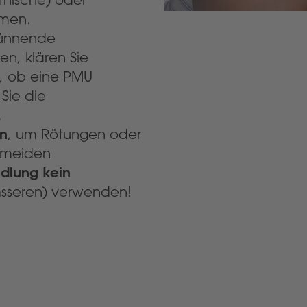
hmen.
dünnende
, klären Sie
t, ob eine PMU
Sie die
.
n
, um Rötungen oder
rmeiden
dlung kein
seren) verwenden!