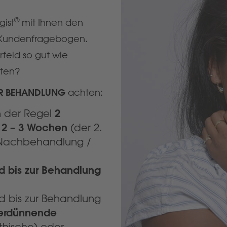
®
gist
mit Ihnen den
Kundenfragebogen.
rfeld so gut wie
iten?
R BEHANDLUNG
achten:
2
n der Regel
 2 – 3 Wochen
(der 2.
d Nachbehandlung /
d bis zur Behandlung
 bis zur Behandlung
tverdünnende
hische) oder